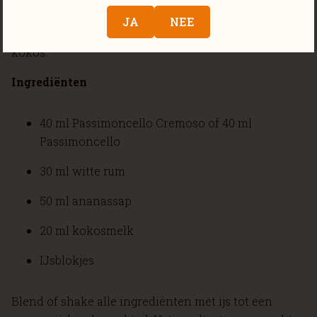
passievruchtsmaak die prachtig samengaat met het
JA
NEE
zoete karakter van ananas en de romigheid van
kokos.
Ingrediënten
40 ml Passimoncello Cremoso of 40 ml
Passimoncello
30 ml witte rum
50 ml ananassap
20 ml kokosmelk
IJsblokjes
Blend of shake alle ingrediënten met ijs tot een