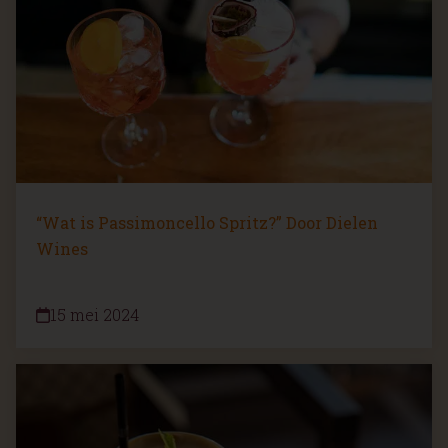
“Wat is Passimoncello Spritz?” Door Dielen
Wines
15 mei 2024