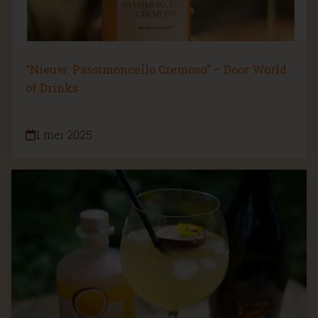
“Nieuw: Passimoncello Cremoso” – Door World
of Drinks
1 mei 2025