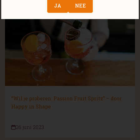
JA
NEE
“Wil je proberen: Passion Fruit Spritz” – door
Happy in Shape
26 juni 2023